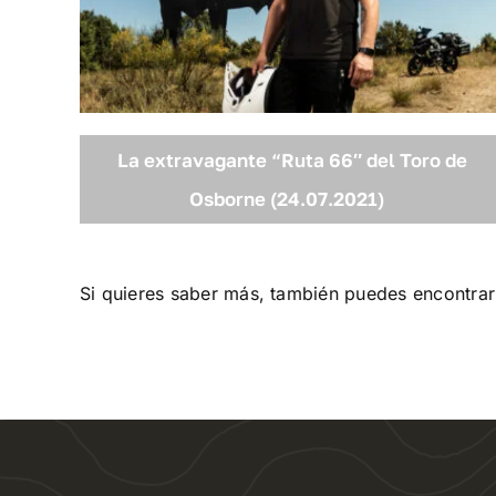
La extravagante “Ruta 66″ del Toro de
Osborne (24.07.2021)
Si quieres saber más, también puedes encontrar