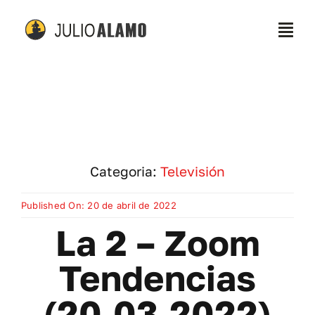
Skip
to
Togg
content
Navi
Home
¿Quién soy?
Categoria:
Televisión
Charlas / Conferencias
Published On: 20 de abril de 2022
Blog
La 2 – Zoom
Tendencias
Tienda
(20.03.2022)
Contacto