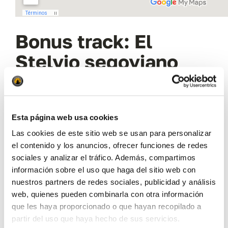
Bonus track: El
Stelvio segoviano
Pero como suele pasar a veces cuando la gente
está pasándolo bien, algunos quieren un poco
Esta página web usa cookies
más. Así que una vez llegados a El Espinar, en
Las cookies de este sitio web se usan para personalizar
lugar se volver al punto de inicio atravesando el
el contenido y los anuncios, ofrecer funciones de redes
Alto de los Leones, Gaby (
Ladybird
) tomó el
sociales y analizar el tráfico. Además, compartimos
puesto de
road leader
para guiarnos en medio
información sobre el uso que haga del sitio web con
de la noche por carreteras de Segovia y
nuestros partners de redes sociales, publicidad y análisis
web, quienes pueden combinarla con otra información
enseñarnos el llamado «
Stelvio segoviano
«.
que les haya proporcionado o que hayan recopilado a
partir del uso que haya hecho de sus servicios.
Como en tantas ocasiones he dicho, por fortuna