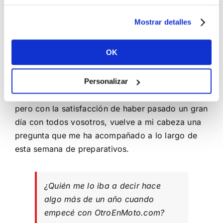
no es necesario hacerse miles de kilómetros para
recorrer carreteras o parajes impresionantes para
Mostrar detalles
montar en moto.
Conclusión
OK
Personalizar
Terminando de escribir este post, cansado sí,
pero con la satisfacción de haber pasado un gran
día con todos vosotros, vuelve a mi cabeza una
pregunta que me ha acompañado a lo largo de
esta semana de preparativos.
¿Quién me lo iba a decir hace
algo más de un año cuando
empecé con OtroEnMoto.com?